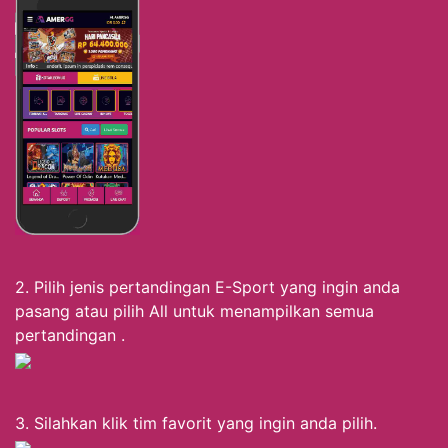
2. Pilih jenis pertandingan E-Sport yang ingin anda
pasang atau pilih All untuk menampilkan semua
pertandingan .
3. Silahkan klik tim favorit yang ingin anda pilih.