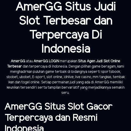
AmerGG Situs Judi
Slot Terbesar dan
Terpercaya Di
Indonesia
AmerGG
atau
AmerGG LOGIN
merupakan
Situs Agen Judi Slot Online
Terbesar
dan terpercaya di Indonesia. Dengan pilihan game beragam, kami
menghadirkan puluhan game terbaik di bidangnya seperti sportsbook,
sbobet, ubobet, E-sport, slot online, idnlive, live casino, mm tangkas, tembak
ikan dan togel online. Setiap permainan judi yang ada di AmerGG memiliki
keunikan tersendiri serta tampilan bervariatif yang menjadikannya semakin
seru.
AmerGG Situs Slot Gacor
Terpercaya dan Resmi
Indonesia