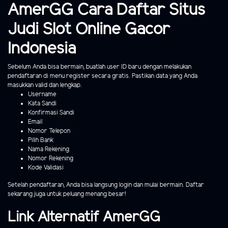
AmerGG Cara Daftar Situs
Judi Slot Online Gacor
Indonesia
Sebelum Anda bisa bermain, buatlah user ID baru dengan melakukan
pendaftaran di menu register secara gratis. Pastikan data yang Anda
masukkan valid dan lengkap.
Username
Kata Sandi
Konfirmasi Sandi
Email
Nomor Telepon
Pilih Bank
Nama Rekening
Nomor Rekening
Kode Validasi
Setelah pendaftaran, Anda bisa langsung login dan mulai bermain. Daftar
sekarang juga untuk peluang menang besar!
Link Alternatif AmerGG