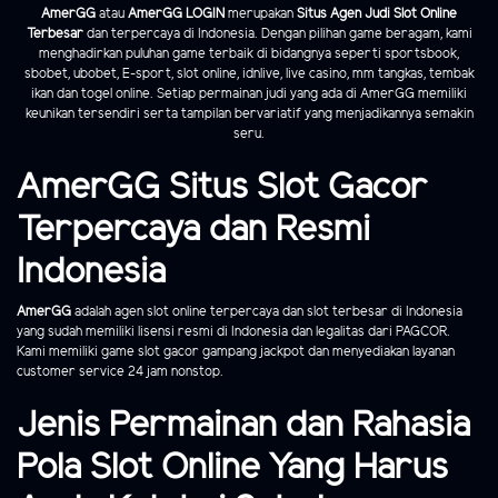
AmerGG
atau
AmerGG LOGIN
merupakan
Situs Agen Judi Slot Online
Terbesar
dan terpercaya di Indonesia. Dengan pilihan game beragam, kami
menghadirkan puluhan game terbaik di bidangnya seperti sportsbook,
sbobet, ubobet, E-sport, slot online, idnlive, live casino, mm tangkas, tembak
ikan dan togel online. Setiap permainan judi yang ada di AmerGG memiliki
keunikan tersendiri serta tampilan bervariatif yang menjadikannya semakin
seru.
AmerGG Situs Slot Gacor
Terpercaya dan Resmi
Indonesia
AmerGG
adalah agen slot online terpercaya dan slot terbesar di Indonesia
yang sudah memiliki lisensi resmi di Indonesia dan legalitas dari PAGCOR.
Kami memiliki game slot gacor gampang jackpot dan menyediakan layanan
customer service 24 jam nonstop.
Jenis Permainan dan Rahasia
Pola Slot Online Yang Harus