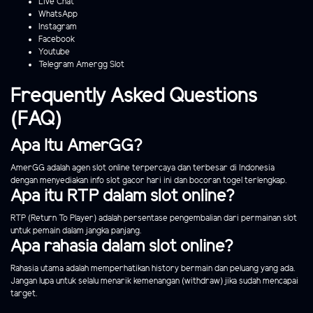
Live Chat
WhatsApp
Instagram
Facebook
Youtube
Telegram Amergg Slot
Frequently Asked Questions
(FAQ)
Apa Itu AmerGG?
AmerGG adalah agen slot online terpercaya dan terbesar di Indonesia
dengan menyediakan info slot gacor hari ini dan bocoran togel terlengkap.
Apa itu RTP dalam slot online?
RTP (Return To Player) adalah persentase pengembalian dari permainan slot
untuk pemain dalam jangka panjang.
Apa rahasia dalam slot online?
Rahasia utama adalah memperhatikan history bermain dan peluang yang ada.
Jangan lupa untuk selalu menarik kemenangan (withdraw) jika sudah mencapai
target.