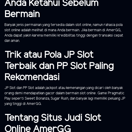
Anda Ketahui Sebelum
Bermain
Banyak jenis permainan yang tersedia dalam slot online, namun rahasia pola
slot online adalah melihat di mana Anda bermain. Jika bermain di AmerGG,
Anda dapat yakin karena memiliki kredibilitas tinggi dengan transaksi cepat
dan aman.
Trik atau Pola JP Slot
Terbaik dan PP Slot Paling
Rekomendasi
JP Slot dan PP Slot adalah jackpot atau kemenangan yang dicari oleh banyak
orang demi mendapatkan gacor dalam bermain slot online. Game Pragmatic
Play seperti Sweet Bonanza, Sugar Rush, dan banyak lagi memiliki peluang JP
yang tinggi di AmerGG.
Tentang Situs Judi Slot
Online AmerGG