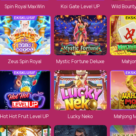
Spin Royal MaxWin
Koi Gate Level UP
Wild Boun
Zeus Spin Royal
Mystic Fortune Deluxe
Mahjo
Hot Hot Fruit Level UP
Lucky Neko
Mahjong M