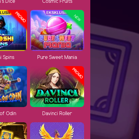
a's Dice
Cosmic Fruits
PROMO
NEW
i Spins
Pure Sweet Mania
PROMO
of Odin
Davinci Roller