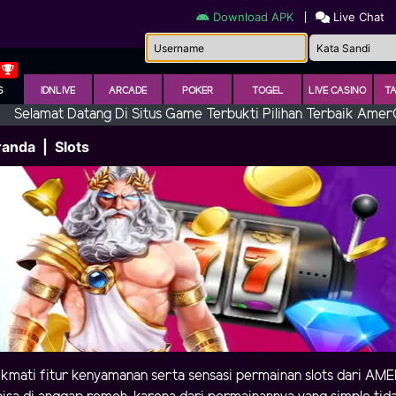
Download APK
Live Chat
O
S
IDNLIVE
ARCADE
POKER
TOGEL
LIVE CASINO
T
ihan Terbaik AmerGG Dengan Banyak Bonus Sensasional: Telah H
randa
Slots
ikmati fitur kenyamanan serta sensasi permainan slots dari AM