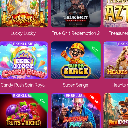
Lucky Lucky
True Grit Redemption 2
Treasure
NEW
Candy Rush Spin Royal
Super Serge
Hearts 
PROMO
NEW