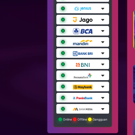
Online
Offline
Gangguan