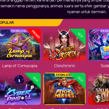
bisa di anggap remeh, karena dari permainannya yang simple t
semakin ramai penggunanya, animasi suara serta efek gambar 
nyaman untuk bermain.
OPULAR
PROMO
NEW
Lamp of Cornucopia
Chinchirorin
Sod
NEW
NEW