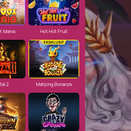
X Mania
Hot Hot Fruit
tal 2
Mahjong Bonanza