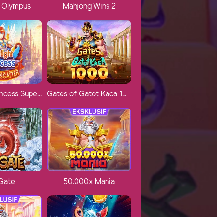
f Olympus
Mahjong Wins 2
Starlight Princess Super Scatter
Gates of Gatot Kaca 1000
 Gate
50.000x Mania