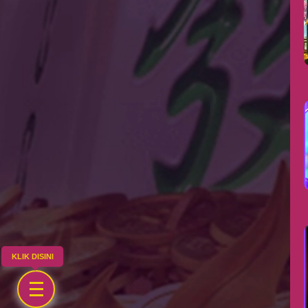
KLIK DISINI