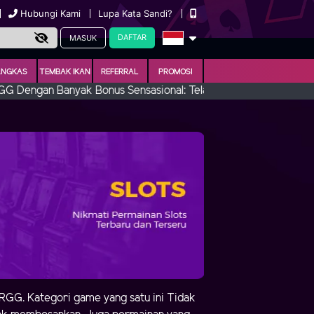
Hubungi Kami
Lupa Kata Sandi?
DAFTAR
ANGKAS
TEMBAK IKAN
REFERRAL
PROMOSI
adir minigames terbaru GameCuan Eksklusif hanya di AMERGG, 10
ERGG. Kategori game yang satu ini Tidak