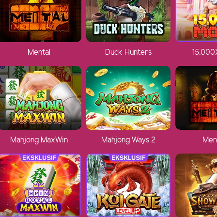
Mental
Duck Hunters
15.000
Mahjong MaxWin
Mahjong Ways 2
Men