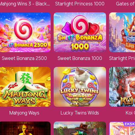
Mahjong Wins 3 - Black Scatter
Starlight Princess 1000
Gates o
Sweet Bonanza 2500
Sweet Bonanza 1000
Mahjong Ways
Lucky Twins Wilds
Koi